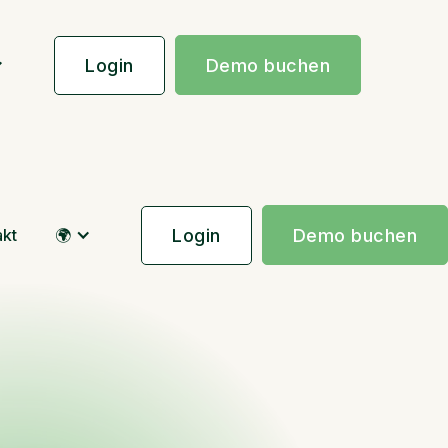
Login
Demo buchen
akt
Login
🌍
Demo buchen