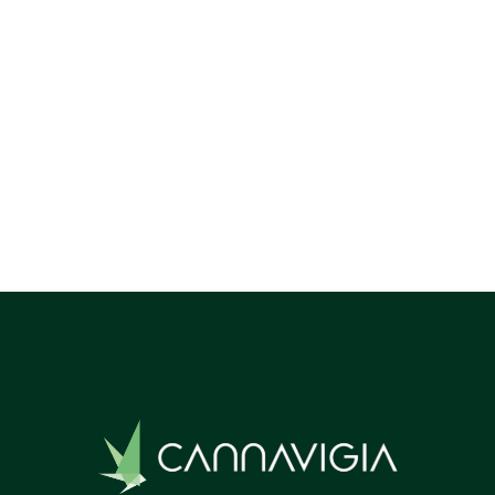
Do you have any questions on the regulatory
framework in New Zealand?
Contact us
!
Previous post

Next post
