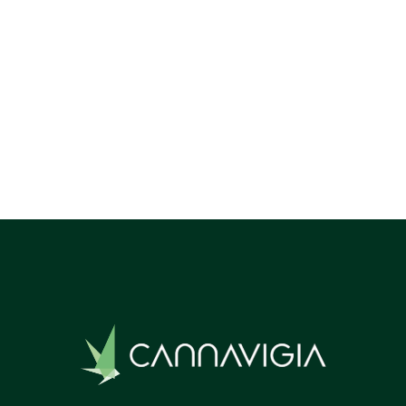
introduced-within-next-2-years/
Previous post

Next post
