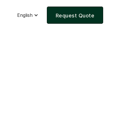
English
Request Quote
er Summary
al
0 USD
Place Order