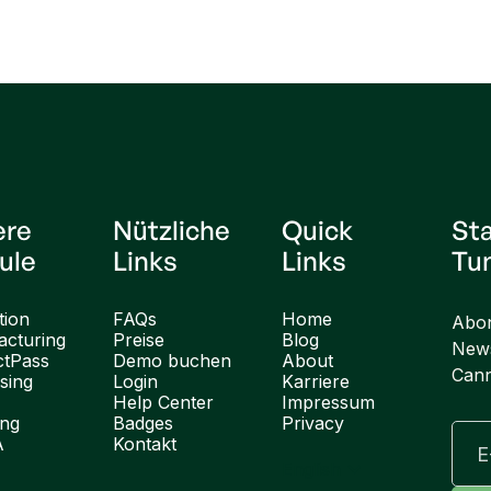
ere
Nützliche
Quick
St
ule
Links
Links
Tu
tion
FAQs
Home
Abon
cturing
Preise
Blog
News
ctPass
Demo buchen
About
Cann
sing
Login
Karriere
Help Center
Impressum
ung
Badges
Privacy
A
Kontakt
English