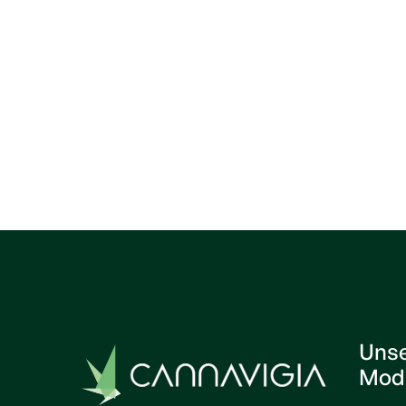
Cannabiskirche
Previous post

Uns
Mod