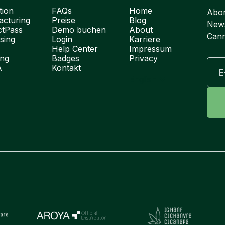
tion
FAQs
Home
Abon
cturing
Preise
Blog
News
ctPass
Demo buchen
About
Cann
sing
Login
Karriere
Help Center
Impressum
ung
Badges
Privacy
A
Kontakt
English