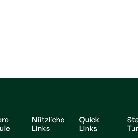
ere
Nützliche
Quick
St
ule
Links
Links
Tu