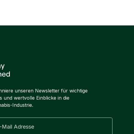
Next post

ay
ned
niere unseren Newsletter für wichtige
 und wertvolle Einblicke in die
abis-Industrie.