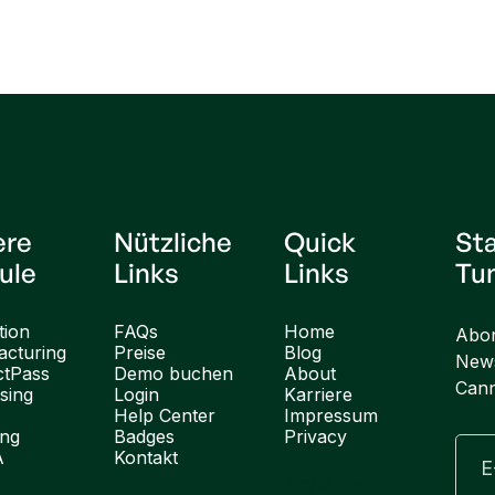
ere
Nützliche
Quick
St
ule
Links
Links
Tu
tion
FAQs
Home
Abon
cturing
Preise
Blog
News
ctPass
Demo buchen
About
Cann
sing
Login
Karriere
Help Center
Impressum
ung
Badges
Privacy
A
Kontakt
English