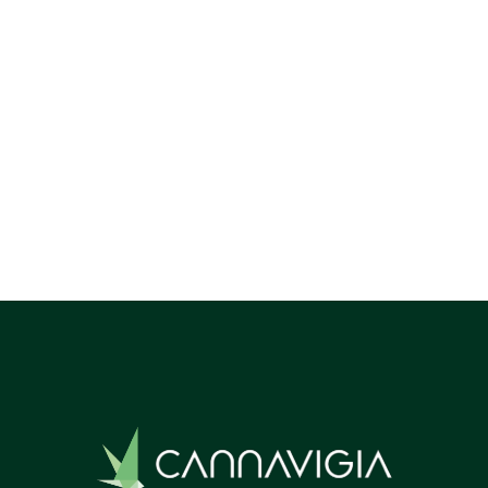
Neumeyer zu dieser Situation führen.
Previous post

Next post
