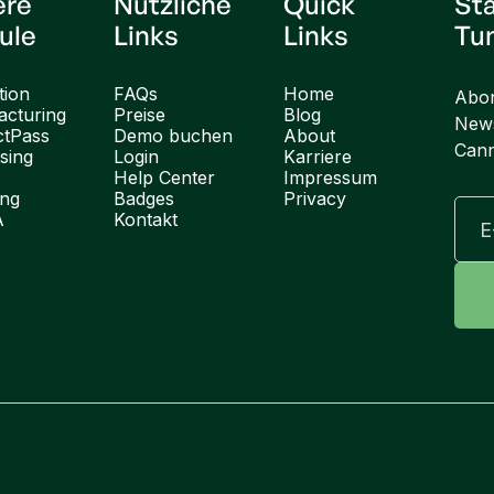
ere
Nützliche
Quick
St
ule
Links
Links
Tu
tion
FAQs
Home
Abon
cturing
Preise
Blog
News
ctPass
Demo buchen
About
Cann
sing
Login
Karriere
Help Center
Impressum
ung
Badges
Privacy
A
Kontakt
English