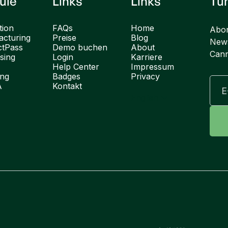
ule
Links
Links
Tu
tion
FAQs
Home
Abon
cturing
Preise
Blog
News
ctPass
Demo buchen
About
Cann
sing
Login
Karriere
Help Center
Impressum
ung
Badges
Privacy
A
Kontakt
English