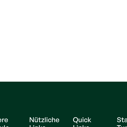
ere
Nützliche
Quick
St