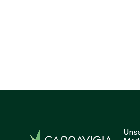
Any tips for a newbie?
book a demo with us now
Previous post

Uns